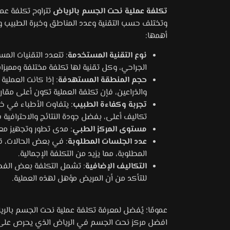
مميزة
تكلفة عملية نحت الجسم بالرياض
لدى
وتختلف حسب التقنية وعدد المناطق وخبرة الطبيب وال
الدكتور
أهمها:
عبد
نوع التقنية المستخدمة
: تتعدد التقنيات الم
العزيز
الجراحي، وكل تقنية لها تكلفة مختلفة ومميزا
أبا
حجم المنطقة المستهدفة
: إذا كانت العملي
الخيل.
والذراعين، فإن تكلفة العملية تكون أعلى مقا
تجربة وكفاءة الطبيب
: يتفاوت الأطباء في خب
تكاليف أعلى، بفضل جودة النتائج والاحترافية 
مستوى المركز الطبي
: مدى تطور وتجهيز معد
عدد الجلسات المطلوبة
: في بعض الحالات، ق
المطلوبة، مما يزيد من التكلفة الإجمالية.
التكاليف الإضافية
: تشمل التكلفة بعض الفحوص
للتأكد من أن المريض مؤهل لهذه العملية.
افضل مركز نحت الجسم في الرياض الذي يحرص على تق