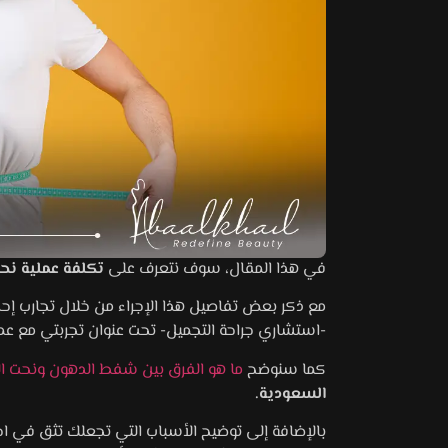
إذا
تكلفة
في هذا المقال، سوف نتعرف على
تكلفة عملية نح
كنت
عملية
مع ذكر بعض تفاصيل هذا الإجراء من خلال تجارب إحدى
نحت
تبحث
-استشاري جراحة التجميل- تحت عنوان تجربتي مع عم
عن
الجسم
في
قوام
كما سنوضح
ما هو الفرق بين شفط الدهون ونحت 
مثالي
الرياض
السعودية.
2026
وجسم
بالإضافة إلى توضيح الأسباب التي تجعلك تثق في اختيار مركز 
تختلف
مشدود