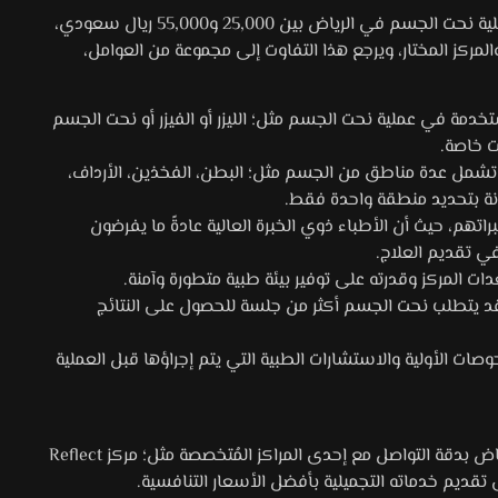
تتراوح تكلفة عملية نحت الجسم في الرياض بين 25,000 و55,000 ريال سعودي،
مركز المختار، ويرجع هذا التفاوت إلى مجموعة من العوامل،
ستخدمة في عملية نحت الجسم مثل؛ الليزر أو الفيزر أو نحت الجسم
ت خاصة.
ة تشمل عدة مناطق من الجسم مثل؛ البطن، الفخذين، الأرداف،
رنة بتحديد منطقة واحدة فقط.
راتهم، حيث أن الأطباء ذوي الخبرة العالية عادةً ما يفرضون
في تقديم العلاج.
ات المركز وقدرته على توفير بيئة طبية متطورة وآمنة.
د يتطلب نحت الجسم أكثر من جلسة للحصول على النتائج
ات الأولية والاستشارات الطبية التي يتم إجراؤها قبل العملية
عمومًا؛ يُفضل لمعرفة تكلفة عملية نحت الجسم بالرياض بدقة التواصل مع إحدى المراكز المُتخصصة مثل؛ مركز Reflect
ديم خدماته التجميلية بأفضل الأسعار التنافسية.