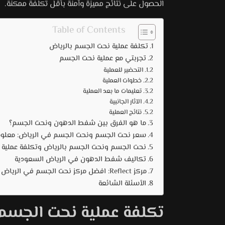
الحصول على نتائج مميزة وآمنة بأقل تكلفة ممكنة.
دون
حسب
الحالة
ترهلات،
Table of Contents
وعدد
فهذا
المقال
المناطق
تكلفة عملية نحت الجسم بالرياض
يوضح
والتقنية
تجربتي مع عملية نحت الجسم
لك
المستخدمة،
التحضير للعملية
كل
وتتراوح
خطوات العملية
ما
ما
تعليمات ما بعد العملية
بين
تحتاج
الآثار الجانبية
نتائج العملية
معرفته
25,000
ما هو الفرق بين شفط الدهون ونحت الجسم؟
عن
إلى
سعر نحت الجسم ونحت الجسم في الرياض: معلومات
55,000
الأسعار،
نحت الجسم ونحت الجسم بالرياض وتكلفة عملية نح
ريال
الفرق
تكاليف شفط الدهون في الرياض السعودية
بين
سعودي.
مركز Reflect: افضل مركز نحت الجسم في الرياض
نحت
الأسئلة الشائعة
الجسم
وشفط
تكلفة عملية نحت الجسم 
الدهون،
وتجربة