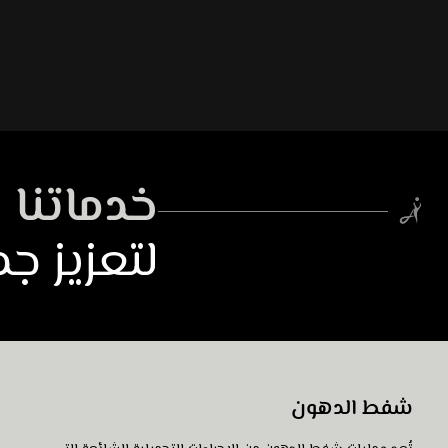
خدماتنا
لتعزيز 
شفط الدهون